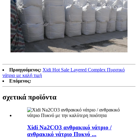
Προηγούμενος:
Xidi Hot Sale Layered Complex Πυριτικό
νάτριο με καλή τιμή
Επόμενος:
σχετικά προϊόντα
Xidi Na2CO3 ανθρακικό νάτριο /
ανθρακικό νάτριο Πυκνό ...