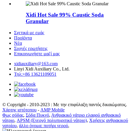
Xidi Hot Sale 99% Caustic Soda
Granular
Σχετικά με εμάς
Προϊόντα
Νέα
Συχνές ερωτήσεις
Επικοινωνήστε μαζί μας
xidiauxiliary@163.com
Linyi Xidi Auxiliary Co., Ltd.
Τηλ:+86 13621109051
© Copyright - 2010-2023 : Με την επιφύλαξη παντός δικαιώματος.
Χάρτης ιστότοπου
-
AMP Mobile
Φως σόδας
,
Σόδα Πυκνό
,
Ανθρακικό νάτριο ελαφρύ ανθρακικό
νάτριο
,
APSM (Ενεργό πολυπυριτικό νάτριο)
,
Χρήσεις ανθρακικού
νατρίου
,
άλλο όνομα: ποτήρι νερού
,