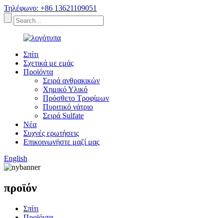
Τηλέφωνο: +86 13621109051
Σπίτι
Σχετικά με εμάς
Προϊόντα
Σειρά ανθρακικών
Χημικό Υλικό
Πρόσθετο Τροφίμων
Πυριτικό νάτριο
Σειρά Sulfate
Νέα
Συχνές ερωτήσεις
Επικοινωνήστε μαζί μας
English
προϊόν
Σπίτι
Προϊόντα