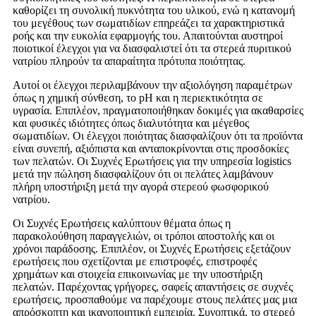
καθορίζει τη συνολική πυκνότητα του υλικού, ενώ η κατανομή
του μεγέθους των σωματιδίων επηρεάζει τα χαρακτηριστικά
ροής και την ευκολία εφαρμογής του. Απαιτούνται αυστηροί
ποιοτικοί έλεγχοι για να διασφαλιστεί ότι τα στερεά πυριτικού
νατρίου πληρούν τα απαραίτητα πρότυπα ποιότητας.
Αυτοί οι έλεγχοι περιλαμβάνουν την αξιολόγηση παραμέτρων
όπως η χημική σύνθεση, το pH και η περιεκτικότητα σε
υγρασία. Επιπλέον, πραγματοποιήθηκαν δοκιμές για ακαθαρσίες
και φυσικές ιδιότητες όπως διαλυτότητα και μέγεθος
σωματιδίων. Οι έλεγχοι ποιότητας διασφαλίζουν ότι τα προϊόντα
είναι συνεπή, αξιόπιστα και ανταποκρίνονται στις προσδοκίες
των πελατών. Οι Συχνές Ερωτήσεις για την υπηρεσία logistics
μετά την πώληση διασφαλίζουν ότι οι πελάτες λαμβάνουν
πλήρη υποστήριξη μετά την αγορά στερεού φωσφορικού
νατρίου.
Οι Συχνές Ερωτήσεις καλύπτουν θέματα όπως η
παρακολούθηση παραγγελιών, οι τρόποι αποστολής και οι
χρόνοι παράδοσης. Επιπλέον, οι Συχνές Ερωτήσεις εξετάζουν
ερωτήσεις που σχετίζονται με επιστροφές, επιστροφές
χρημάτων και στοιχεία επικοινωνίας με την υποστήριξη
πελατών. Παρέχοντας γρήγορες, σαφείς απαντήσεις σε συχνές
ερωτήσεις, προσπαθούμε να παρέχουμε στους πελάτες μας μια
απρόσκοπτη και ικανοποιητική εμπειρία. Συνοπτικά, το στερεό