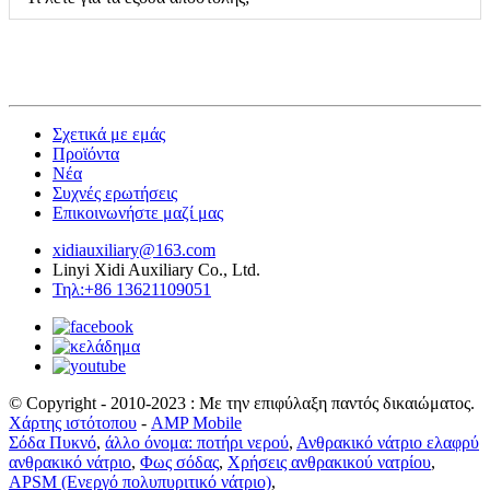
Σχετικά με εμάς
Προϊόντα
Νέα
Συχνές ερωτήσεις
Επικοινωνήστε μαζί μας
xidiauxiliary@163.com
Linyi Xidi Auxiliary Co., Ltd.
Τηλ:+86 13621109051
© Copyright - 2010-2023 : Με την επιφύλαξη παντός δικαιώματος.
Χάρτης ιστότοπου
-
AMP Mobile
Σόδα Πυκνό
,
άλλο όνομα: ποτήρι νερού
,
Ανθρακικό νάτριο ελαφρύ
ανθρακικό νάτριο
,
Φως σόδας
,
Χρήσεις ανθρακικού νατρίου
,
APSM (Ενεργό πολυπυριτικό νάτριο)
,