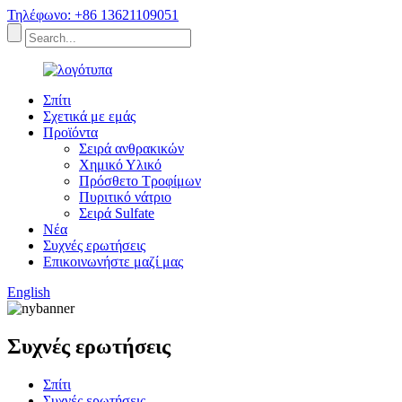
Τηλέφωνο: +86 13621109051
Σπίτι
Σχετικά με εμάς
Προϊόντα
Σειρά ανθρακικών
Χημικό Υλικό
Πρόσθετο Τροφίμων
Πυριτικό νάτριο
Σειρά Sulfate
Νέα
Συχνές ερωτήσεις
Επικοινωνήστε μαζί μας
English
Συχνές ερωτήσεις
Σπίτι
Συχνές ερωτήσεις