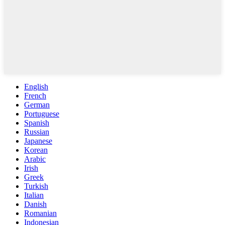
English
French
German
Portuguese
Spanish
Russian
Japanese
Korean
Arabic
Irish
Greek
Turkish
Italian
Danish
Romanian
Indonesian