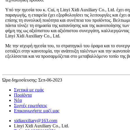
Υπό την ηγεσία του κ. Cui, η Linyi Xidi Auxiliary Co., Ltd. έχε
παραγωγής, η εταιρεία έχει εξορθολογίσει τις λειτουργίες και έχ
επίσης τη συνολική ποιότητα και συνέπεια του προϊόντος. Βελτι
πάντα τόνιζε τη σημασία της κατανόησης και της ικανοποίησης των 
φήμη της ως αξιόπιστου και αξιόπιστου συνεργάτη, καλλιεργώντας
Linyi Xidi Auxiliary Co., Ltd.
Με την ισχυρή ηγεσία του, το στρατηγικό του όραμα και το συνεργατ
εστιάζει στην καινοτομία, την ανάπτυξη ταλέντων και την ικανοπο
εξελίσσεται και να προσαρμόζεται στο μεταβαλλόμενο τοπίο της β
Ώρα δημοσίευσης: Σεπ-06-2023
Σχετικά με εμάς
Προϊόντα
Νέα
Συχνές ερωτήσεις
Επικοινωνήστε μαζί μας
xidiauxiliary@163.com
Linyi Xidi Auxiliary Co., Ltd.