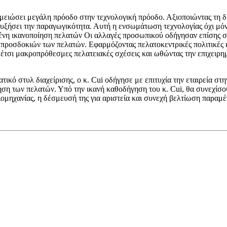
ι σημειώσει μεγάλη πρόοδο στην τεχνολογική πρόοδο. Αξιοποιώντας τη 
ει αυξήσει την παραγωγικότητα. Αυτή η ενσωμάτωση τεχνολογίας όχι μ
ωμένη ικανοποίηση πελατών Οι αλλαγές προσωπικού οδήγησαν επίσης σ
προσδοκιών των πελατών. Εφαρμόζοντας πελατοκεντρικές πολιτικές και 
 έτσι μακροπρόθεσμες πελατειακές σχέσεις και ωθώντας την επιχειρημ
ικό στυλ διαχείρισης, ο κ. Cui οδήγησε με επιτυχία την εταιρεία στην
ίηση των πελατών. Υπό την ικανή καθοδήγηση του κ. Cui, θα συνεχίσου
ιομηχανίας, η δέσμευσή της για αριστεία και συνεχή βελτίωση παραμέ