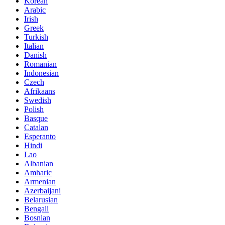
Korean
Arabic
Irish
Greek
Turkish
Italian
Danish
Romanian
Indonesian
Czech
Afrikaans
Swedish
Polish
Basque
Catalan
Esperanto
Hindi
Lao
Albanian
Amharic
Armenian
Azerbaijani
Belarusian
Bengali
Bosnian