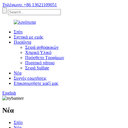
Τηλέφωνο: +86 13621109051
Σπίτι
Σχετικά με εμάς
Προϊόντα
Σειρά ανθρακικών
Χημικό Υλικό
Πρόσθετο Τροφίμων
Πυριτικό νάτριο
Σειρά Sulfate
Νέα
Συχνές ερωτήσεις
Επικοινωνήστε μαζί μας
English
Νέα
Σπίτι
Νέα