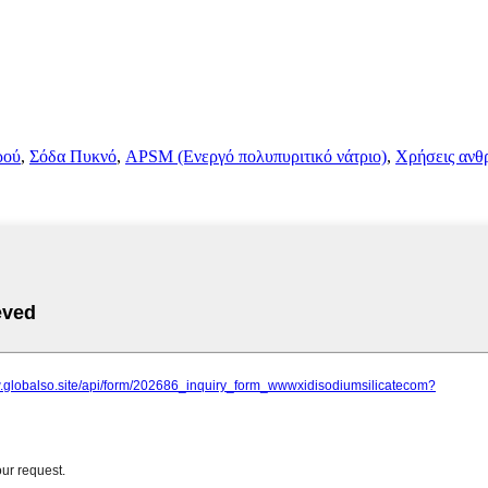
ρού
,
Σόδα Πυκνό
,
APSM (Ενεργό πολυπυριτικό νάτριο)
,
Χρήσεις ανθ